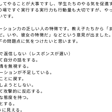
してやることが大事ですし、学生たちのやる気を促進
の場ですぐ実行する実行力も行動量も大切ですが、や
いです。
ーション力の乏しい人の特徴です。教え子たちから「
だ。いや、彼女の特徴だ」などという意見が出ました
下の問題点に気をつけたいと思います。
グで返信しない（レスポンスが遅い）
して自分の話をする。
感情を無視する。
ケーションが不足している。
のことに戻す。
解しようとしない。
して攻撃的に反応する。
的な態度を持つ。
うとする。
ように見える。