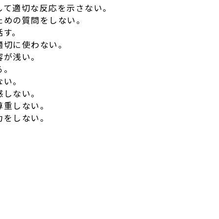
対して適切な反応を示さない。
るための質問をしない。
話す。
を適切に使わない。
内容が浅い。
る。
ない。
共感しない。
を尊重しない。
努力をしない。
r
e
共
有