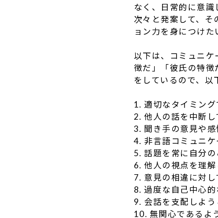
なく、日常的に意識
次々と発案して、そ
ョン力を身につけた
以下は、コミュニケ
徴だ」「彼氏の特徴
をしているので、以
1. 適切なタイミン
2. 他人の話を中断
3. 聞き手の意見や
4. 非言語コミュニ
5. 話題を常に自分
6. 他人の視点を理
7. 意見の相違に対
8. 過度な自己中心
9. 会話を支配しよ
10. 無関心である