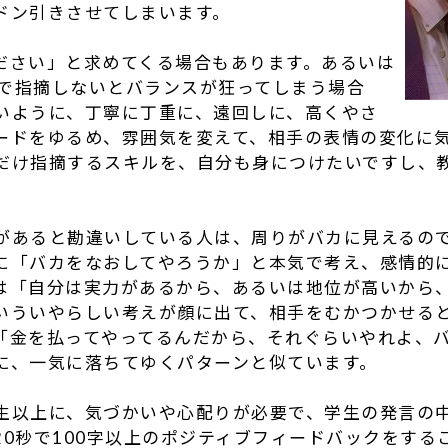
ドン引きさせてしまいます。
ださい」と求めてくる場合もあります。あるいは
割合で指摘しないとバランスが狂ってしまう場合
いように、丁寧に丁重に、遠回しに、高くやさ
ードをゆるめ、雰囲気を変えて、相手の表情の変化に
だけ指摘するスキルを、自分も身につけたいですし、
。
があると勘違いしている人は、周りがバカに見えるの
に「バカをなおしてやろうか」と本気で考え、感情的
は「自分は実力があるから、あるいは地位が高いから
いういやらしい考えが顔に出て、相手をむかつかせる
「金を払ってやってるんだから、それぐらいやれよ、
に、一気に落ちてゆくパターンと似ています。
生以上に、気づかいや心配りが必要で、学生の発言の
20秒で100字以上のポジティブフィードバックをする