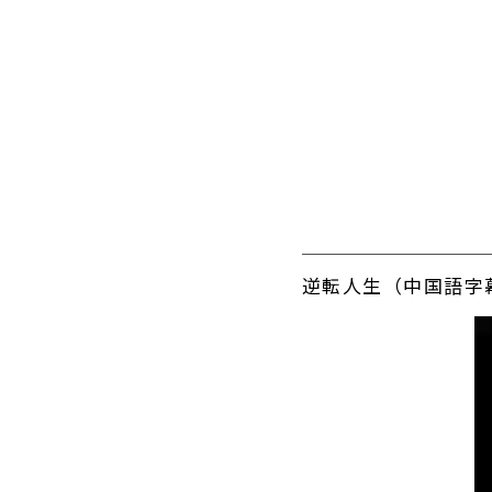
逆転人生（中国語字
動
画
プ
レ
ー
ヤ