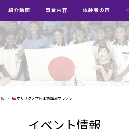
紹介動画
事業内容
体験者の声
学習者の声
日本語教師の声
情報
>
マサリク大学日本語講演マラソン
イベント情報