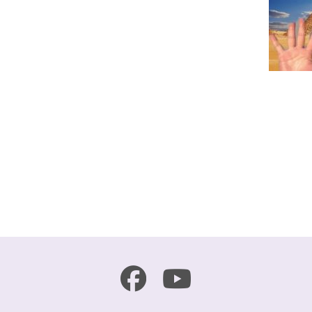
r
e
共
有