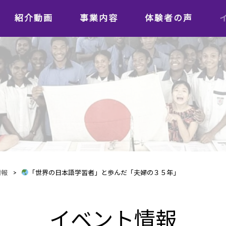
紹介動画
事業内容
体験者の声
学習者の声
日本語教師の声
情報
>
「世界の日本語学習者」と歩んだ「夫婦の３５年」
イベント情報