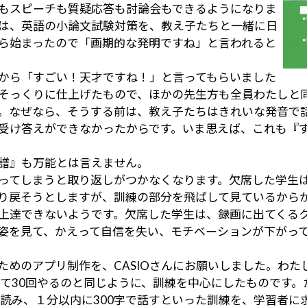
もスピーチも質疑応答も討論会もできるようになりま
は、英語の小論文試験対策を、教え子たちと一緒に日
ら始まったので「画期的な発明ですね」と言われると
から「すごい！天才ですね！」と言ってもらいました
そっくりに仕上げたもので、ほかの先生方も全員わたしと
。なぜなら、そうする前は、教え子たちはきれいな発音で
受け答えができなかったからです。いま思えば、これも『
譜』も万能とは言えません。
ってしまうと取り返しがつかなくなります。欠席した学生
り戻そうとしますが、訓練の部分を飛ばして見ているから
上達できないようです。欠席した学生は、録画に出てくる
姿を見て、かえって自信を失い、モチベーションが下がっ
ためのアプリ制作を、CASIOさんにお願いしました。わた
立て30回やるのと同じように、訓練を中心にしたものです。
に読み、１分以内に300字で話すといった訓練を、学習者に