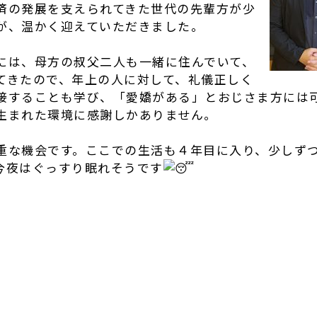
済の発展を支えられてきた世代の先輩方が少
が、温かく迎えていただきました。
には、母方の叔父二人も一緒に住んでいて、
てきたので、年上の人に対して、礼儀正しく
接することも学び、「愛嬌がある」とおじさま方には
生まれた環境に感謝しかありません。
重な機会です。ここでの生活も４年目に入り、少しず
今夜はぐっすり眠れそうです
r
e
共
有