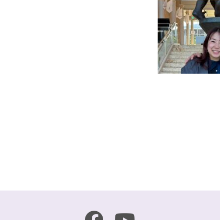
r
e
共
有