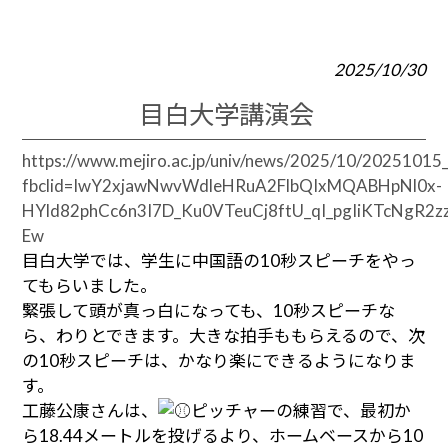
2025/10/30
目白大学講演会
https://www.mejiro.ac.jp/univ/news/2025/10/20251015_
fbclid=IwY2xjawNwvWdleHRuA2FlbQIxMQABHpNl0x-
HYld82phCc6n3I7D_Ku0VTeuCj8ftU_qI_pgIiKTcNgR
Ew
目白大学では、学生に中国語の10秒スピーチをやっ
てもらいました。
緊張して頭が真っ白になっても、10秒スピーチな
ら、わりとできます。大きな拍手ももらえるので、次
の10秒スピーチは、かなり楽にできるようになりま
す。
工藤公康さんは、
ピッチャーの練習で、最初か
ら18.44メートルを投げるより、ホームベースから10