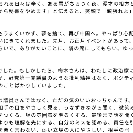
られる日々は辛く、ある雪がちらつく夜、漫才の相方
から秘書をやめます」と伝えると、笑顔で「頑張れよ
もうまくいかず、夢を捨て、再び中国へ。やっぱり心
いにきてくれました。先月、お正月イベントがあって
らいで、ありがたいことに、隣の席にしてもらい、ゆ
でした。もしかしたら、梅木さんは、わたしに政治家
が、野党第一党議員のような批判精神はなく、ポジテ
のことばかりしていました。
は議員さんではなく、ただの気のいいおっちゃんです
相手の目をやさしく見る、うなずきながら聞く、微笑
をつくる、場の雰囲気を明るくする、最後まで話を聞
よりも理解を先にする、自分のミスを認める、責任を
を悪く言わない、弱い立場の人にやさしい、相手のペ