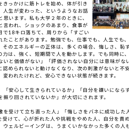
をきっかけに筋トレを始め、体が引き
、人生が変わった、というようなお話
と思います。私も大学２年のときに、
と言われ、ショックのあまり、食事が
月で18キロ落ちて、周りから「すごい
れたことがあります。勉強でも、仕事でも、人生でも
、そのエネルギーの正体は、多くの場合、悔しさ、恥
の力は、強く、短期間で人を動かします。でも同時に
ないと価値がない」「評価されない自分には意味がな
に認められないと動けなくなり、次の刺激がないと不
、変われたけれど、安心できない状態が続きます。
、「安心して生きられているか」「自分を嫌いになら
を振り回されていないか」が大切にされます。
激を受けて立ち直った人」「悔しさをバネに成功した
を受けて、心が折れた人や挑戦をやめた人、自分を責
。ウェルビーイングは、うまくいかなかった多くの人